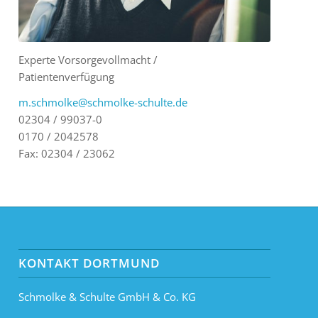
Experte Vorsorgevollmacht /
Patientenverfügung
m.schmolke@schmolke-schulte.de
02304 / 99037-0
0170 / 2042578
Fax: 02304 / 23062
KONTAKT DORTMUND
Schmolke & Schulte GmbH & Co. KG