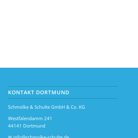
KONTAKT DORTMUND
Schmolke & Schulte GmbH & Co. KG
Westfalendamm 241
44141 Dortmund
✉
info@schmolke-schulte.de