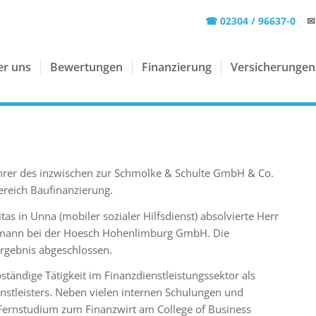
☎ 02304 / 96637-0
✉
er uns
Bewertungen
Finanzierung
Versicherungen
ührer des inzwischen zur Schmolke & Schulte GmbH & Co.
reich Baufinanzierung.
tas in Unna (mobiler sozialer Hilfsdienst) absolvierte Herr
fmann bei der Hoesch Hohenlimburg GmbH. Die
rgebnis abgeschlossen.
ständige Tätigkeit im Finanzdienstleistungssektor als
stleisters. Neben vielen internen Schulungen und
 Fernstudium zum Finanzwirt am College of Business