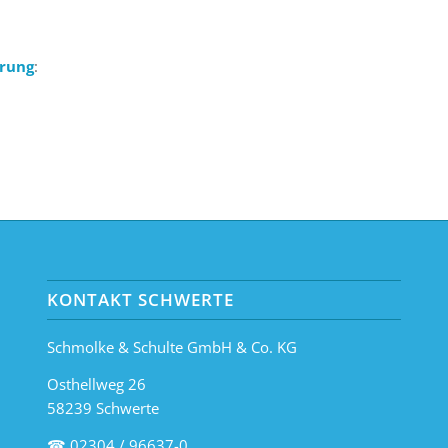
erung
:
KONTAKT SCHWERTE
Schmolke & Schulte GmbH & Co. KG
Osthellweg 26
58239 Schwerte
☎ 02304 / 96637-0