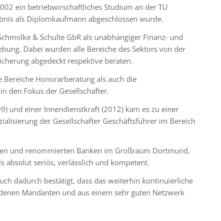
2002 ein betriebwirschaftliches Studium an der TU
ebnis als Diplomkaufmann abgeschlossen wurde.
 Schmolke & Schulte GbR als unabhängiger Finanz‐ und
ung. Dabei wurden alle Bereiche des Sektors von der
sicherung abgedeckt respektive beraten.
e Bereiche Honorarberatung als auch die
n den Fokus der Gesellschafter.
9) und einer Innendienstkraft (2012) kam es zu einer
ialisierung der Gesellschafter Geschäftsführer im Bereich
älten und renommierten Banken im Großraum Dortmund,
 absolut seriös, verlässlich und kompetent.
auch dadurch bestätigt, dass das weiterhin kontinuierliche
edenen Mandanten und aus einem sehr guten Netzwerk